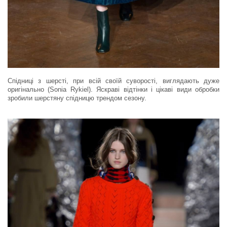
Спідниці з шерсті, при всій своїй суворості, виглядають дуже
оригінально (Sonia Rykiel). Яскраві відтінки і цікаві види обробки
зробили шерстяну спідницю трендом сезону.