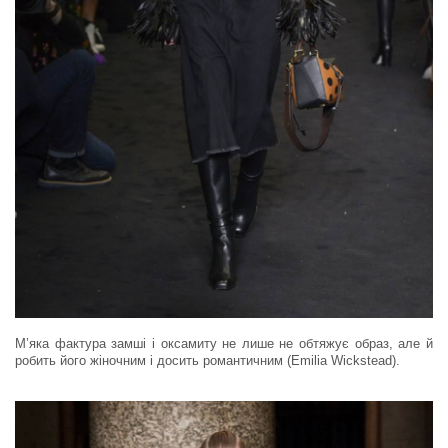
М’яка фактура замші і оксамиту не лише не обтяжує образ, але й
робить його жіночним і досить романтичним (Emilia Wickstead).