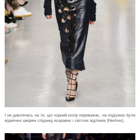
І не дивлячись на те, що чорний колір переважає, на подіумах були
відмічені шкіряні спідниці яскравих і світлих відтінків (Hermes).