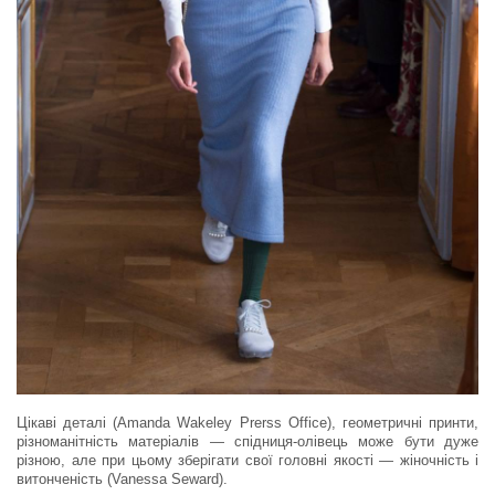
Цікаві деталі (Amanda Wakeley Prerss Office), геометричні принти,
різноманітність матеріалів — спідниця-олівець може бути дуже
різною, але при цьому зберігати свої головні якості — жіночність і
витонченість (Vanessa Seward).