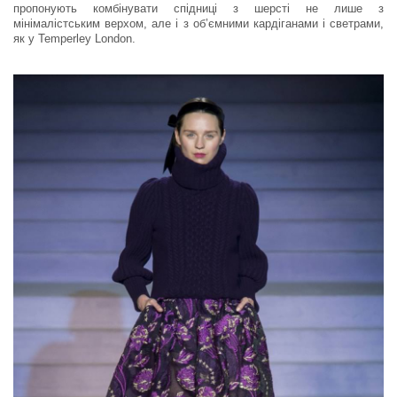
пропонують комбінувати спідниці з шерсті не лише з
мінімалістським верхом, але і з об’ємними кардіганами і светрами,
як у Temperley London.