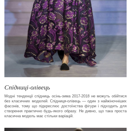
Спідниці-олівець
Модні тенденції спідниць осінь-зима 2017-2018 не можуть обійтися
без класичних моделей. Спідниця-олівець — один з найжіночніших
фасонів, тому що підкреслює достоїнства фігури і підходить для
створення практично будь-якого образу. Не дивно, що така проста
класична модель має стільки варіацій.