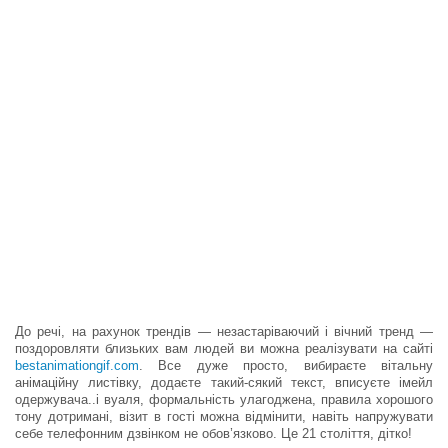
До речі, на рахунок трендів — незастаріваючий і вічний тренд —
поздоровляти близьких вам людей ви можна реалізувати на сайті
bestanimationgif.com
. Все дуже просто, вибираєте вітальну
анімаційну листівку, додаєте такий-сякий текст, вписуєте імейл
одержувача..і вуаля, формальність улагоджена, правила хорошого
тону дотримані, візит в гості можна відмінити, навіть напружувати
себе телефонним дзвінком не обов’язково. Це 21 століття, дітко!