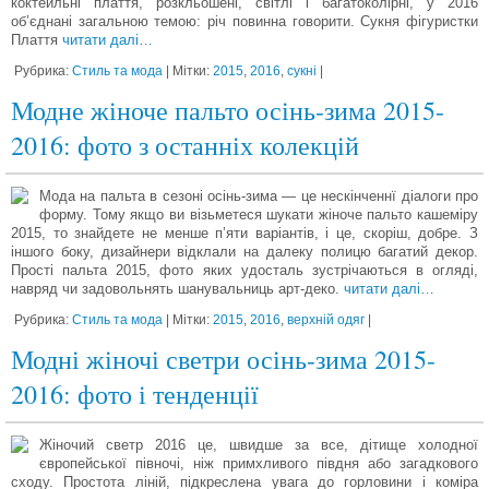
коктейльні плаття, розкльошені, світлі і багатоколірні, у 2016
об’єднані загальною темою: річ повинна говорити. Сукня фігуристки
Плаття
читати далі…
Рубрика:
Стиль та мода
| Мітки:
2015
,
2016
,
сукні
|
Модне жіноче пальто осінь-зима 2015-
2016: фото з останніх колекцій
Мода на пальта в сезоні осінь-зима — це нескінченнї діалоги про
форму. Тому якщо ви візьметеся шукати жіноче пальто кашеміру
2015, то знайдете не менше п’яти варіантів, і це, скоріш, добре. З
іншого боку, дизайнери відклали на далеку полицю багатий декор.
Прості пальта 2015, фото яких удосталь зустрічаються в огляді,
навряд чи задовольнять шанувальниць арт-деко.
читати далі…
Рубрика:
Стиль та мода
| Мітки:
2015
,
2016
,
верхній одяг
|
Модні жіночі светри осінь-зима 2015-
2016: фото і тенденції
Жіночий светр 2016 це, швидше за все, дітище холодної
європейської півночі, ніж примхливого півдня або загадкового
сходу. Простота ліній, підкреслена увага до горловини і коміра