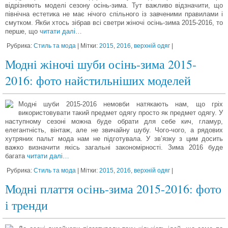
відрізняють моделі сезону осінь-зима. Тут важливо відзначити, що
північна естетика не має нічого спільного із завченими правилами і
смутком. Якби хтось зібрав всі светри жіночі осінь-зима 2015-2016, то
перше, що
читати далі…
Рубрика:
Стиль та мода
| Мітки:
2015
,
2016
,
верхній одяг
|
Модні жіночі шуби осінь-зима 2015-
2016: фото найстильніших моделей
Модні шуби 2015-2016 немовби натякають нам, що гріх
використовувати такий предмет одягу просто як предмет одягу. У
наступному сезоні можна буде обрати для себе кич, гламур,
елегантність, вінтаж, але не звичайну шубу. Чого-чого, а рядових
хутряних пальт мода нам не підготувала. У зв’язку з цим досить
важко визначити якісь загальні закономірності. Зима 2016 буде
багата
читати далі…
Рубрика:
Стиль та мода
| Мітки:
2015
,
2016
,
верхній одяг
|
Модні плаття осінь-зима 2015-2016: фото
і тренди