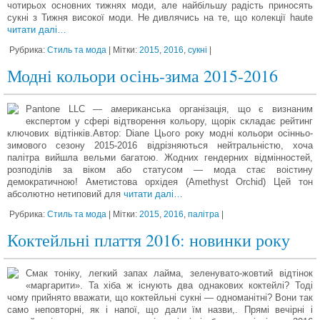
чотирьох основних тижнях моди, але найбільшу радість приносять
сукні з Тижня високої моди. Не дивлячись на те, що колекції haute
читати далі…
Рубрика:
Стиль та мода
| Мітки:
2015
,
2016
,
сукні
|
Модні кольори осінь-зима 2015-2016
Pantone LLC — американська організація, що є визнаним
експертом у сфері відтворення кольору, щорік складає рейтинг
ключових відтінків.Автор: Diane Цього року модні кольори осінньо-
зимового сезону 2015-2016 відрізняються нейтральністю, хоча
палітра вийшла вельми багатою. Жодних гендерних відмінностей,
розподілів за віком або статусом — мода стає воістину
демократичною! Аметистова орхідея (Amethyst Orchid) Цей тон
абсолютно нетиповий для
читати далі…
Рубрика:
Стиль та мода
| Мітки:
2015
,
2016
,
палітра
|
Коктейльні плаття 2016: новинки року
Смак тоніку, легкий запах лайма, зеленувато-жовтий відтінок
«маргарити». Та хіба ж існують два однакових коктейлі? Тоді
чому прийнято вважати, що коктейльні сукні — одноманітні? Вони так
само неповторні, як і напої, що дали їм назви,. Прямі вечірні і