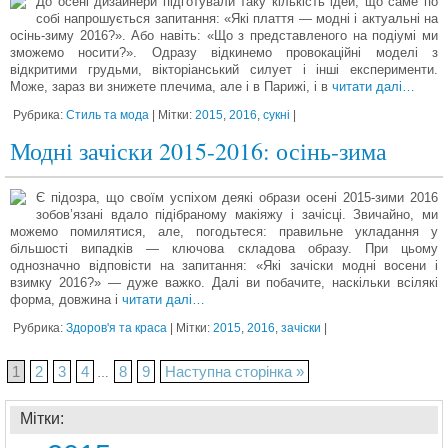
До осені дизайнери підготували таку кількість ідей, що саме по
собі напрошується запитання: «Які плаття — модні і актуальні на
осінь-зиму 2016?». Або навіть: «Що з представленого на подіумі ми
зможемо носити?». Одразу відкинемо провокаційні моделі з
відкритими грудьми, вікторіанський силует і інші експерименти.
Може, зараз ви знижете плечима, але і в Парижі, і в
читати далі…
Рубрика:
Стиль та мода
| Мітки:
2015
,
2016
,
сукні
|
Модні зачіски 2015-2016: осінь-зима
Є підозра, що своїм успіхом деякі образи осені 2015-зими 2016
зобов’язані вдало підібраному макіяжу і зачісці. Звичайно, ми
можемо помилятися, але, погодьтеся: правильне укладання у
більшості випадків — ключова складова образу. При цьому
однозначно відповісти на запитання: «Які зачіски модні восени і
взимку 2016?» — дуже важко. Далі ви побачите, наскільки всілякі
форма, довжина і
читати далі…
Рубрика:
Здоров'я та краса
| Мітки:
2015
,
2016
,
зачіски
|
1
2
3
4
8
9
Наступна сторінка »
…
Мітки: