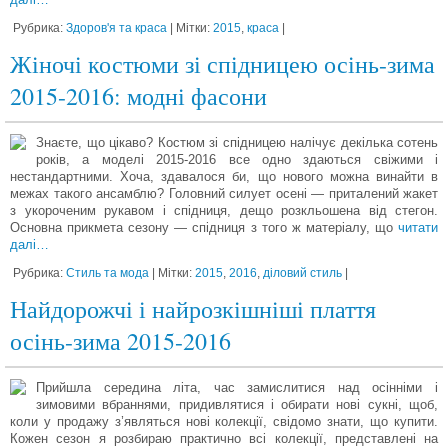
Рубрика:
Здоров'я та краса
| Мітки:
2015
,
краса
|
Жіночі костюми зі спідницею осінь-зима
2015-2016: модні фасони
Знаєте, що цікаво? Костюм зі спідницею налічує декілька сотень
років, а моделі 2015-2016 все одно здаються свіжими і
нестандартними. Хоча, здавалося би, що нового можна винайти в
межах такого ансамблю? Головний силует осені — приталений жакет
з укороченим рукавом і спідниця, дещо розкльошена від стегон.
Основна прикмета сезону — спідниця з того ж матеріалу, що
читати
далі…
Рубрика:
Стиль та мода
| Мітки:
2015
,
2016
,
діловий стиль
|
Найдорожчі і найрозкішніші плаття
осінь-зима 2015-2016
Прийшла середина літа, час замислитися над осінніми і
зимовими вбраннями, придивлятися і обирати нові сукні, щоб,
коли у продажу з’являться нові колекції, свідомо знати, що купити.
Кожен сезон я розбираю практично всі колекції, представлені на