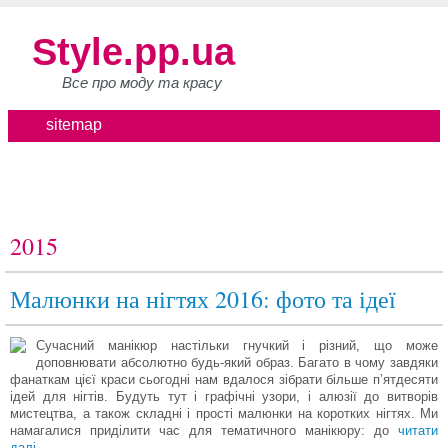
Style.pp.ua
Все про моду та красу
sitemap
2015
Малюнки на нігтях 2016: фото та ідеї
Сучасний манікюр настільки гнучкий і різний, що може
доповнювати абсолютно будь-який образ. Багато в чому завдяки
фанаткам цієї краси сьогодні нам вдалося зібрати більше п’ятдесяти
ідей для нігтів. Будуть тут і графічні узори, і алюзії до витворів
мистецтва, а також складні і прості малюнки на коротких нігтях. Ми
намагалися приділити час для тематичного манікюру: до
читати
далі…