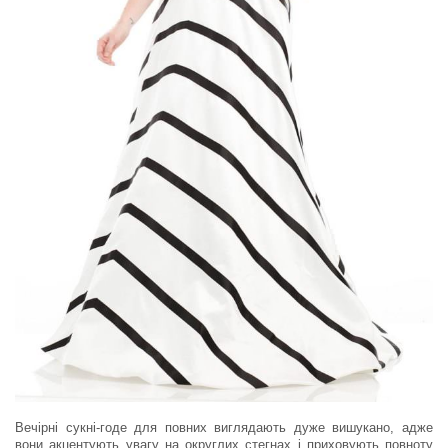
Вечірні сукні-годе для повних виглядають дуже вишукано, адже
вони акцентують увагу на округлих стегнах і приховують повноту