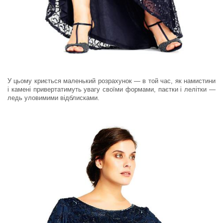
У цьому криється маленький розрахунок — в той час, як намистини
і камені привертатимуть увагу своїми формами, паєтки і лелітки —
ледь уловимими відблисками.