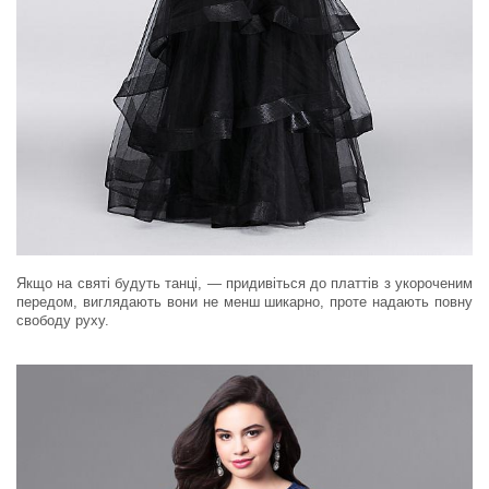
Якщо на святі будуть танці, — придивіться до платтів з укороченим
передом, виглядають вони не менш шикарно, проте надають повну
свободу руху.