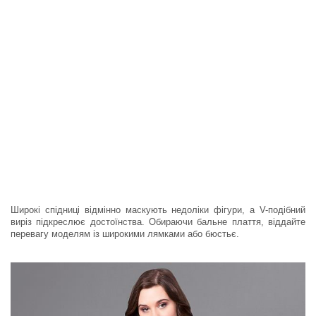
Широкі спідниці відмінно маскують недоліки фігури, а V-подібний
виріз підкреслює достоїнства. Обираючи бальне плаття, віддайте
перевагу моделям із широкими лямками або бюстьє.