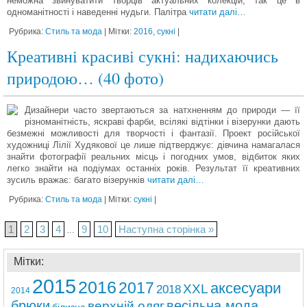
неможна звинуватити творців актуальних колекцій, так це в
одноманітності і наведенні нудьги. Палітра
читати далі…
Рубрика:
Стиль та мода
| Мітки:
2016
,
сукні
|
Креативні красиві сукні: надихаючись
природою… (40 фото)
Дизайнери часто звертаються за натхненням до природи — її
різноманітність, яскраві фарби, всілякі відтінки і візерунки дають
безмежні можливості для творчості і фантазії. Проект російської
художниці Лілії Худякової це лише підтверджує: дівчина намагалася
знайти фотографії реальних місць і погодних умов, відбиток яких
легко знайти на подіумах останніх років. Результат її креативних
зусиль вражає: багато візерунків
читати далі…
Рубрика:
Стиль та мода
| Мітки:
сукні
|
1
2
3
4
9
10
Наступна сторінка »
…
Мітки:
2015
2016
2017
аксесуари
ХХL
2018
2014
брюки
весільна мода
верхній одяг