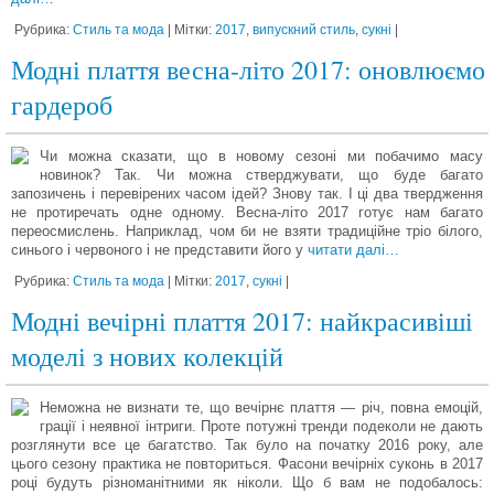
Рубрика:
Стиль та мода
| Мітки:
2017
,
випускний стиль
,
сукні
|
Модні плаття весна-літо 2017: оновлюємо
гардероб
Чи можна сказати, що в новому сезоні ми побачимо масу
новинок? Так. Чи можна стверджувати, що буде багато
запозичень і перевірених часом ідей? Знову так. І ці два твердження
не протиречать одне одному. Весна-літо 2017 готує нам багато
переосмислень. Наприклад, чом би не взяти традиційне тріо білого,
синього і червоного і не представити його у
читати далі…
Рубрика:
Стиль та мода
| Мітки:
2017
,
сукні
|
Модні вечірні плаття 2017: найкрасивіші
моделі з нових колекцій
Неможна не визнати те, що вечірнє плаття — річ, повна емоцій,
грації і неявної інтриги. Проте потужні тренди подеколи не дають
розглянути все це багатство. Так було на початку 2016 року, але
цього сезону практика не повториться. Фасони вечірніх суконь в 2017
році будуть різноманітними як ніколи. Що б вам не подобалось: