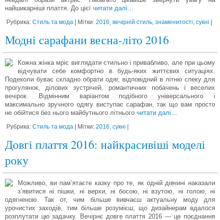
найшикарніші плаття. До цієї
читати далі…
Рубрика:
Стиль та мода
| Мітки:
2016
,
вечірній стиль
,
знаменитості
,
сукні
|
Модні сарафани весна-літо 2016
Кожна жінка мріє виглядати стильно і привабливо, але при цьому
відчувати себе комфортно в будь-яких життєвих ситуаціях.
Подеколи буває складно обрати одяг, відповідний в літню спеку для
прогулянок, ділових зустрічей, романтичних побачень і веселих
вечірок. Відмінним варіантом подібного універсального і
максимально зручного одягу виступає сарафан, так що вам просто
не обійтися без нього майбутнього літнього
читати далі…
Рубрика:
Стиль та мода
| Мітки:
2016
,
сукні
|
Довгі плаття 2016: найкрасивіші моделі
року
Можливо, ви пам’ятаєте казку про те, як одній дівчині наказали
з’явитися ні пішки, ні верхи, ні босою, ні взутою, ні голою, ні
одягненою. Так от, чим більше вивчаєш актуальну моду для
урочистих заходів, тим більше розумієш, що дизайнерам вдалося
розплутати цю задачку. Вечірнє довге плаття 2016 — це поєднання