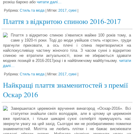
розкіш бароко або
читати далі…
Рубрика:
Стиль та мода
| Мітки:
2017
,
сукні
|
Плаття з відкритою спиною 2016-2017
Плаття з відкритою спиною з’явилися майже 100 років тому, а
саме у 1920-ті роки. Тоді до моди увійшов стиль «гарсон», груди
прагнули приховати, а ось плечі і спина перетворилися на
найспокусливішу частину жіночого тіла. З часом сукні з відкритою
спиною не втратили актуальності, вони не збираються здавати
модних позицій в 2016-2017році і в найближчому майбутньому.
читати
далі…
Рубрика:
Стиль та мода
| Мітки:
2017
,
сукні
|
Найкращі плаття знаменитостей з премії
Оскар 2016
Завершилася церемонія вручення винагород «Оскар-2016». Всі
статуетки знайшли своїх володарів, але в цілому ця церемонія
вже приїлася, і тільки шикарні сукні селебріті примушують нас
звернути увагу на цей захід. Сьогодні ми не розбиратимемо помилки
знаменитостей. Мілітта не любить плітки і не бажає висміювати
невдалі образи актрис. Набагато цікавіше звернути увагу на