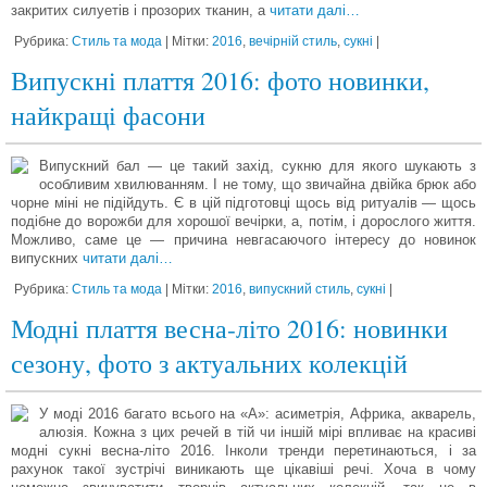
закритих силуетів і прозорих тканин, а
читати далі…
Рубрика:
Стиль та мода
| Мітки:
2016
,
вечірній стиль
,
сукні
|
Випускні плаття 2016: фото новинки,
найкращі фасони
Випускний бал — це такий захід, сукню для якого шукають з
особливим хвилюванням. І не тому, що звичайна двійка брюк або
чорне міні не підійдуть. Є в цій підготовці щось від ритуалів — щось
подібне до ворожби для хорошої вечірки, а, потім, і дорослого життя.
Можливо, саме це — причина невгасаючого інтересу до новинок
випускних
читати далі…
Рубрика:
Стиль та мода
| Мітки:
2016
,
випускний стиль
,
сукні
|
Модні плаття весна-літо 2016: новинки
сезону, фото з актуальних колекцій
У моді 2016 багато всього на «А»: асиметрія, Африка, акварель,
алюзія. Кожна з цих речей в тій чи іншій мірі впливає на красиві
модні сукні весна-літо 2016. Інколи тренди перетинаються, і за
рахунок такої зустрічі виникають ще цікавіші речі. Хоча в чому