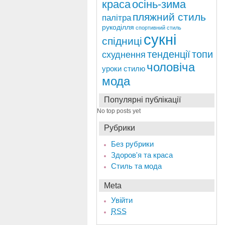
краса
осінь-зима
пляжний стиль
палітра
рукоділля
спортивний стиль
сукні
спідниці
тенденції
топи
схуднення
чоловіча
уроки стилю
мода
Популярні публікації
No top posts yet
Рубрики
Без рубрики
Здоров'я та краса
Стиль та мода
Meta
Увійти
RSS