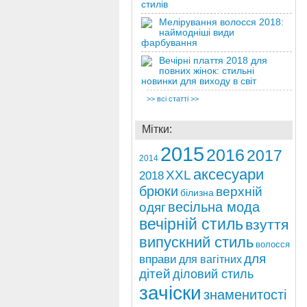
стилів
Мелірування волосся 2018:
наймодніші види
фарбування
Вечірні плаття 2018 для
повних жінок: стильні
новинки для виходу в світ
>> всі статті >>
Мітки:
2015
2016
2017
2014
аксесуари
ХХL
2018
брюки
верхній
білизна
весільна мода
одяг
вечірній стиль
взуття
випускний стиль
волосся
для
вправи
для вагітних
дітей
діловий стиль
зачіски
знаменитості