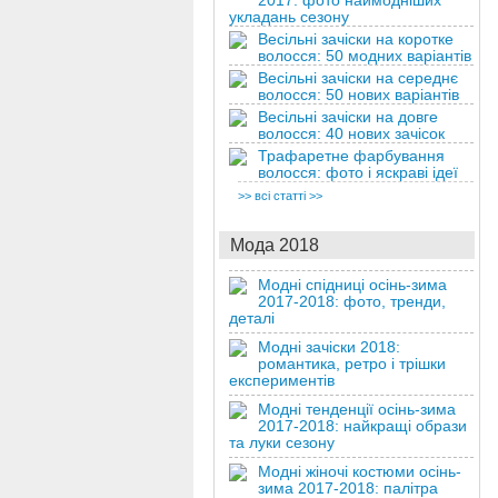
2017: фото наймодніших
укладань сезону
Весільні зачіски на коротке
волосся: 50 модних варіантів
Весільні зачіски на середнє
волосся: 50 нових варіантів
Весільні зачіски на довге
волосся: 40 нових зачісок
Трафаретне фарбування
волосся: фото і яскраві ідеї
>> всі статті >>
Мода 2018
Модні спідниці осінь-зима
2017-2018: фото, тренди,
деталі
Модні зачіски 2018:
романтика, ретро і трішки
експериментів
Модні тенденції осінь-зима
2017-2018: найкращі образи
та луки сезону
Модні жіночі костюми осінь-
зима 2017-2018: палітра