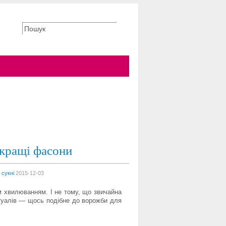
йкращі фасони
,
сукні
2015-12-03
м хвилюванням. І не тому, що звичайна
ритуалів — щось подібне до ворожби для