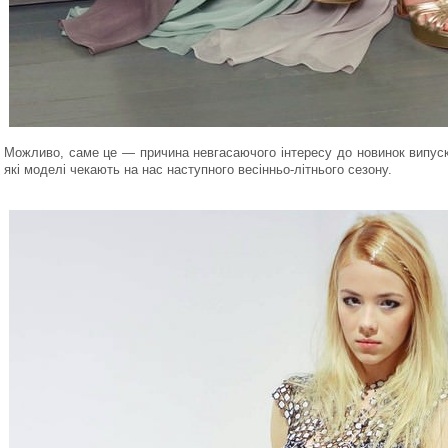
Можливо, саме це — причина невгасаючого інтересу до новинок випуск
які моделі чекають на нас наступного весінньо-літнього сезону.