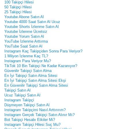
100 Takipçi Hilesi
50 Takipçi Hilesi
25 Takipçi Hilesi
Youtube Abone Satın Al
Youtube 4000 Saat Satın Al Ucuz
Youtube Shorts İzlenme Satın Al
Youtube İzlenme Ücretsiz
Youtube Yorum Satın Al
YouTube İzlenme Arttırma
YouTube Saat Satın Al
Instagram Kaç Takipçiden Sonra Para Veriyor?
1 Milyon İzlenme Kaç TL?
Instagram Para Veriyor Mu?
TikTok 10 Bin Takipçi Ne Kadar Kazanıyor?
Güvenilir Takipçi Satın Alma
En İyi Takipçi Satın Alma Sitesi
En İyi Takipçi Satın Alma Sitesi Ekşi
En Güvenilir Takipçi Satın Alma Sitesi
Takipçi Satın Al
Ucuz Takipçi Satın Al
Instagram Takipçi
Düşmeyen Takipçi Satın Al
Instagram Takipçimi Nasıl Arttırırım?
Instagram Gerçek Takipçi Satın Alınır Mı?
Bot Takipçi Hesabı Etkiler Mi?
Instagram Takipçi Hilesi Suç Mu?