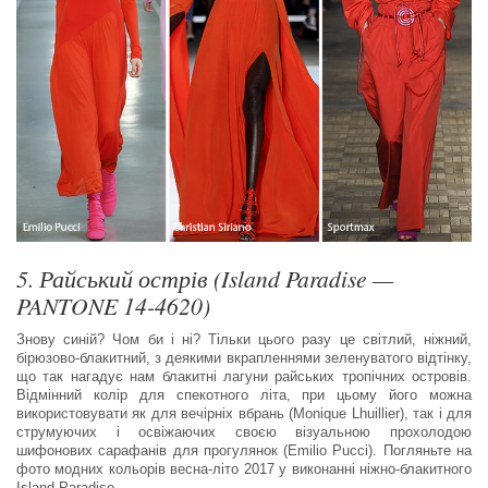
5. Райський острів (Island Paradise —
PANTONE 14-4620)
Знову синій? Чом би і ні? Тільки цього разу це світлий, ніжний,
бірюзово-блакитний, з деякими вкрапленнями зеленуватого відтінку,
що так нагадує нам блакитні лагуни райських тропічних островів.
Відмінний колір для спекотного літа, при цьому його можна
використовувати як для вечірніх вбрань (Monique Lhuillier), так і для
струмуючих і освіжаючих своєю візуальною прохолодою
шифонових сарафанів для прогулянок (Emilio Pucci). Погляньте на
фото модних кольорів весна-літо 2017 у виконанні ніжно-блакитного
Island Paradise.