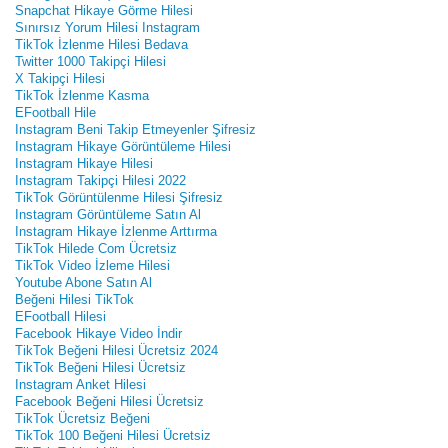
Snapchat Hikaye Görme Hilesi
Sınırsız Yorum Hilesi Instagram
TikTok İzlenme Hilesi Bedava
Twitter 1000 Takipçi Hilesi
X Takipçi Hilesi
TikTok İzlenme Kasma
EFootball Hile
Instagram Beni Takip Etmeyenler Şifresiz
Instagram Hikaye Görüntüleme Hilesi
Instagram Hikaye Hilesi
Instagram Takipçi Hilesi 2022
TikTok Görüntülenme Hilesi Şifresiz
Instagram Görüntüleme Satın Al
Instagram Hikaye İzlenme Arttırma
TikTok Hilede Com Ücretsiz
TikTok Video İzleme Hilesi
Youtube Abone Satın Al
Beğeni Hilesi TikTok
EFootball Hilesi
Facebook Hikaye Video İndir
TikTok Beğeni Hilesi Ücretsiz 2024
TikTok Beğeni Hilesi Ücretsiz
Instagram Anket Hilesi
Facebook Beğeni Hilesi Ücretsiz
TikTok Ücretsiz Beğeni
TikTok 100 Beğeni Hilesi Ücretsiz