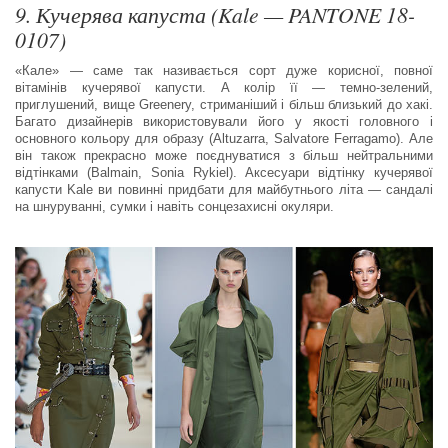
9. Кучерява капуста (Kale — PANTONE 18-
0107)
«Кале» — саме так називається сорт дуже корисної, повної
вітамінів кучерявої капусти. А колір її — темно-зелений,
приглушений, вище Greenery, стриманіший і більш близький до хакі.
Багато дизайнерів використовували його у якості головного і
основного кольору для образу (Altuzarra, Salvatore Ferragamo). Але
він також прекрасно може поєднуватися з більш нейтральними
відтінками (Balmain, Sonia Rykiel). Аксесуари відтінку кучерявої
капусти Kale ви повинні придбати для майбутнього літа — сандалі
на шнуруванні, сумки і навіть сонцезахисні окуляри.