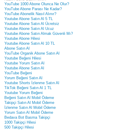
YouTube 1000 Abone Olunca Ne Olur?
YouTube Abone Parası Ne Kadar?
YouTube Abonelik Nasıl Alınır?
Youtube Abone Satın Al 5 TL
Youtube Abone Satın Al Ücretsiz
Youtube Abone Satın Al Ucuz
Youtube Abone Satın Almak Güvenli Mı?
Youtube Abone Hilesi
Youtube Abone Satın Al 10 TL
Abone Satın Al
YouTube Organik Abone Satın Al
Youtube Beğeni Hilesi
Youtube Yorum Satın Al
Youtube Abone Satın Al
YouTube Beğeni
Yorum Beğeni Satın Al
Youtube Shorts İzlenme Satın Al
TikTok Beğeni Satın Al 1 TL
Youtube Yorum Beğeni
Beğeni Satın Al Mobil Ödeme
Takipçi Satın Al Mobil Ödeme
İzlenme Satın Al Mobil Ödeme
Yorum Satın Al Mobil Ödeme
Bedava Bot Basma Takipçi
1000 Takipçi Hilesi
500 Takipçi Hilesi