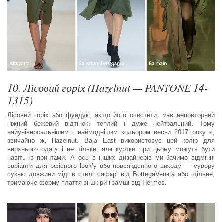
10. Лісовий горіх (Hazelnut — PANTONE 14-
1315)
Лісовий горіх або фундук, якщо його очистити, має неповторний
ніжний бежевий відтінок, теплий і дуже нейтральний. Тому
найуніверсальнішим і наймоднішим кольором весни 2017 року є,
звичайно ж, Hazelnut. Baja East використовує цей колір для
верхнього одягу і не тільки, але куртки при цьому можуть бути
навіть із принтами. А ось в інших дизайнерів ми бачимо відмінні
варіанти для офісного look’у або повсякденного виходу — сувору
сукню довжини міді в стилі сафарі від BottegaVeneta або щільне,
тримаюче форму плаття зі шкіри і замші від Hermes.