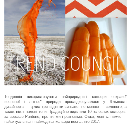
Тенденція використовувати найприродніші кольори яскравої
весняної і літньої природи прослідковувалася у більшості
дизайнерів — цілих три відтінки синього, не менше — зеленого, а
також ніжні палеві тони. Традиційно виділили 10 головних кольорів,
за версією Pantone, про які ми і розповімо. Отже, ловіть: нижче —
найактуальніші і наймодніші кольори весна-літо 2017.