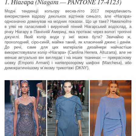
1. Ніагара (Niagara — PANTONE 17-4123)
Модні тенденції кольору весна-літо 2017 передбачають
використання відразу декількох відтінків синього, але «Ніагара»
однозначно домінував на модних показах. Що це таке? Намалюйте
в уяві не галасливий і вируючий пінний Ніагарський водоспад, а
річку Ніагару в Північній Америці, яка протікає через вологі тропічні
джунглі. Який колір води у неї може бути? Звичайно ж,
прохолодний, сіро-синій, майже такий, як класичний джинс і денім.
До речі, саме для цих матеріалів дизайнери найчастіше
використовували колір «Ніагара» (Carolina Herrera, Altuzarra), але не
менше актуально він виглядає і на інших тканинах — прекрасному
шовку (Emporio Armani) і напівпрозорому шифоні (Marchesa), або
демократичнішому м’якому трикотажі (DKNY).