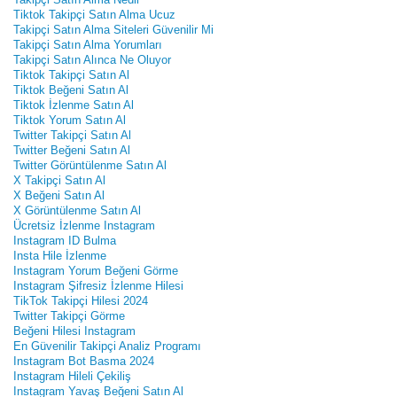
Tiktok Takipçi Satın Alma Ucuz
Takipçi Satın Alma Siteleri Güvenilir Mi
Takipçi Satın Alma Yorumları
Takipçi Satın Alınca Ne Oluyor
Tiktok Takipçi Satın Al
Tiktok Beğeni Satın Al
Tiktok İzlenme Satın Al
Tiktok Yorum Satın Al
Twitter Takipçi Satın Al
Twitter Beğeni Satın Al
Twitter Görüntülenme Satın Al
X Takipçi Satın Al
X Beğeni Satın Al
X Görüntülenme Satın Al
Ücretsiz İzlenme Instagram
Instagram ID Bulma
Insta Hile İzlenme
Instagram Yorum Beğeni Görme
Instagram Şifresiz İzlenme Hilesi
TikTok Takipçi Hilesi 2024
Twitter Takipçi Görme
Beğeni Hilesi Instagram
En Güvenilir Takipçi Analiz Programı
Instagram Bot Basma 2024
Instagram Hileli Çekiliş
Instagram Yavaş Beğeni Satın Al