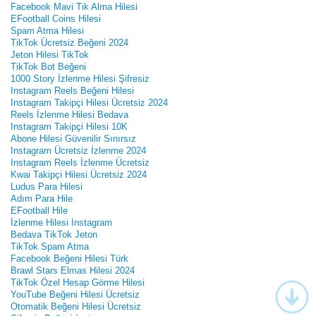
Facebook Mavi Tik Alma Hilesi
EFootball Coins Hilesi
Spam Atma Hilesi
TikTok Ücretsiz Beğeni 2024
Jeton Hilesi TikTok
TikTok Bot Beğeni
1000 Story İzlenme Hilesi Şifresiz
Instagram Reels Beğeni Hilesi
Instagram Takipçi Hilesi Ücretsiz 2024
Reels İzlenme Hilesi Bedava
Instagram Takipçi Hilesi 10K
Abone Hilesi Güvenilir Sınırsız
Instagram Ücretsiz İzlenme 2024
Instagram Reels İzlenme Ücretsiz
Kwai Takipçi Hilesi Ücretsiz 2024
Ludus Para Hilesi
Adım Para Hile
EFootball Hile
İzlenme Hilesi Instagram
Bedava TikTok Jeton
TikTok Spam Atma
Facebook Beğeni Hilesi Türk
Brawl Stars Elmas Hilesi 2024
TikTok Özel Hesap Görme Hilesi
YouTube Beğeni Hilesi Ücretsiz
Otomatik Beğeni Hilesi Ücretsiz