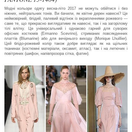
Модні кольори одягу весна-літо 2017 не можуть обійтися і без
ніжних, нейтральних тонів. Ви бачили, як квітне дерен навесні? Це
неймовірний, блідий, палевий відтінок із вкрапленнями рожевого —
саме те, що прекрасно виглядатиме як навесні, так і на загорілому
тілі влітку. Це універсальний і однаково гарний для суворих
офісних костюмів (Ermanno Scevrino), стриманих повсякденних
платтів (Blumarine) або для вечірнього виходу (Monique Lhuillier).
Цей блідо-рожевий колір також добре виглядає як на щільних
тканинах (костюмні матеріали, оксамит, атлас), так і на летючих і
повітряних (шифон, напівпрозора сітка, фатин).