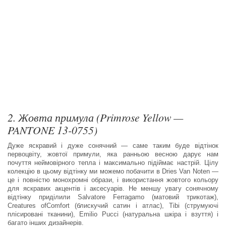
2. Жовта примула (Primrose Yellow —
PANTONE 13-0755)
Дуже яскравий і дуже сонячний — саме таким буде відтінок
первоцвіту, жовтої примули, яка ранньою весною дарує нам
почуття неймовірного тепла і максимально підіймає настрій. Цілу
колекцію в цьому відтінку ми можемо побачити в Dries Van Noten —
це і повністю монохромні образи, і використання жовтого кольору
для яскравих акцентів і аксесуарів. Не меншу увагу сонячному
відтінку приділили Salvatore Ferragamo (матовий трикотаж),
Creatures ofComfort (блискучий сатин і атлас), Tibi (струмуючі
плісировані тканини), Emilio Pucci (натуральна шкіра і взуття) і
багато інших дизайнерів.