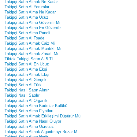
Takipçi Satın Almak Ne Kadar
Takipçi Satın Al Yorumlar
Takipçi Satın Alma Ne Kadar
Takipçi Satın Alma Ucuz
Takipçi Satın Alma Güvenilir Mi
Takipçi Satın Alma En Güvenilir
Takipçi Satın Alma Paneli
Takipçi Satın Al Toade
Takipçi Satın Almak Caiz Mi
Takipçi Satın Almak Mantıklı Mı
Takipçi Satın Almak Zararlı Mı
Tiktok Takipçi Satın Al 5 TL
Takipçi Satın Al En Ucuz
Takipçi Satın Alma Ekşi
Takipçi Satın Almak Ekşi
Takipçi Satın Al Gerçek
Takipçi Satın Al Türk
Takipçi Nasıl Satın Alınır
Takipçi Nasıl Satılır
Takipçi Satın Al Organik
Takipçi Satın Alma Kadınlar Kulübü
Takipçi Satın Alma Fiyatları
Takipçi Satın Almak Etkileşimi Düşürür Mü
Takipçi Satın Alma Nasıl Oluyor
Takipçi Satın Alma Ücretsiz
Takipçi Satın Almak Algoritmayı Bozar Mı
Takipçi Satın Alma Nedir