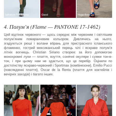
4. Полум’я (Flame — PANTONE 17-1462)
Цей відтінок червоного — щось середнє між червоним і світлішим
полум’яним помаранчевим кольором. Дивлячись на нього,
згадуються рюші і волани вбрань для пристрасного іспанського
фламенко, гострий мексиканський перець чілі і яскраве полум’я
літніх вогнищь. Christian Siriano створює за його допомогою
монохромні луки — плаття, взуття, сонячні окуляри і сумки тон-в-
тон, і при цьому нам не здається, що це перебір. Оцінили по
достоїнству яскраво-червоний і Sportmax (комбінезони), Emilio Pucci
(повсякденні плаття), Oscar de la Renta (плаття для коктейлів і
вечірніх заходів) і багато інших.