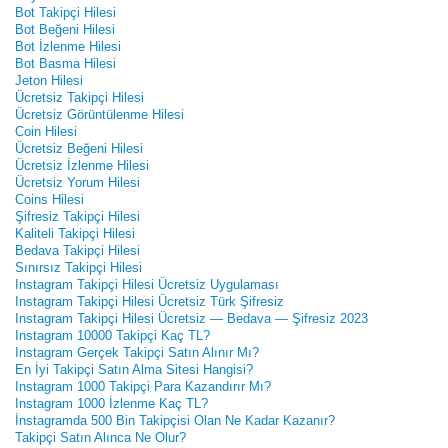
Bot Takipçi Hilesi
Bot Beğeni Hilesi
Bot İzlenme Hilesi
Bot Basma Hilesi
Jeton Hilesi
Ücretsiz Takipçi Hilesi
Ücretsiz Görüntülenme Hilesi
Coin Hilesi
Ücretsiz Beğeni Hilesi
Ücretsiz İzlenme Hilesi
Ücretsiz Yorum Hilesi
Coins Hilesi
Şifresiz Takipçi Hilesi
Kaliteli Takipçi Hilesi
Bedava Takipçi Hilesi
Sınırsız Takipçi Hilesi
Instagram Takipçi Hilesi Ücretsiz Uygulaması
Instagram Takipçi Hilesi Ücretsiz Türk Şifresiz
Instagram Takipçi Hilesi Ücretsiz — Bedava — Şifresiz 2023
Instagram 10000 Takipçi Kaç TL?
Instagram Gerçek Takipçi Satın Alınır Mı?
En İyi Takipçi Satın Alma Sitesi Hangisi?
Instagram 1000 Takipçi Para Kazandırır Mı?
Instagram 1000 İzlenme Kaç TL?
İnstagramda 500 Bin Takipçisi Olan Ne Kadar Kazanır?
Takipçi Satın Alınca Ne Olur?