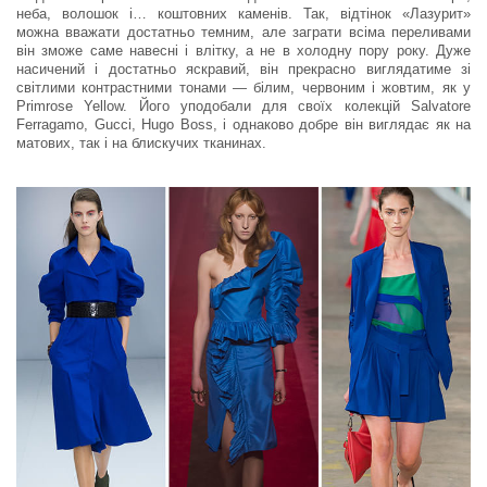
неба, волошок і… коштовних каменів. Так, відтінок «Лазурит»
можна вважати достатньо темним, але заграти всіма переливами
він зможе саме навесні і влітку, а не в холодну пору року. Дуже
насичений і достатньо яскравий, він прекрасно виглядатиме зі
світлими контрастними тонами — білим, червоним і жовтим, як у
Primrose Yellow. Його уподобали для своїх колекцій Salvatore
Ferragamo, Gucci, Hugo Boss, і однаково добре він виглядає як на
матових, так і на блискучих тканинах.