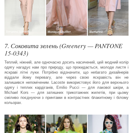
7. Соковита зелень (Greenery — PANTONE
15-0343)
Теплий, ніжний, але одночасно досить насичений, цей модний колір
одягу нагадує нам про природу, що прокидається, молоде листя і
яскраві літні луки. Потрібно відзначити, що небагато дизайнерів
віддали йому перевагу, але через свою яскравість він не
залишився непоміченим. Lacoste використовує його для верхнього
одягу і теплих кардіганів, Emilio Pucci — для лакової шкіри, а
Michael Kors — для затишних трикотажних жилетів, при цьому
сміливо поєднуючи з принтами в контрастних блакитному і білому
кольорах.