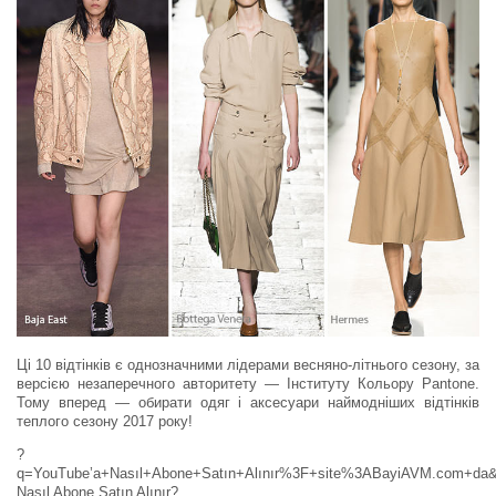
Ці 10 відтінків є однозначними лідерами весняно-літнього сезону, за
версією незаперечного авторитету — Інституту Кольору Pantone.
Тому вперед — обирати одяг і аксесуари наймодніших відтінків
теплого сезону 2017 року!
?
q=YouTube’a+Nasıl+Abone+Satın+Alınır%3F+site%3ABayiAVM.com+da&
Nasıl Abone Satın Alınır?