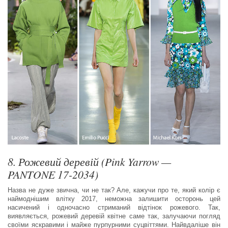
8. Рожевий деревій (Pink Yarrow —
PANTONE 17-2034)
Назва не дуже звична, чи не так? Але, кажучи про те, який колір є
наймоднішим влітку 2017, неможна залишити осторонь цей
насичений і одночасно стриманий відтінок рожевого. Так,
виявляється, рожевий деревій квітне саме так, залучаючи погляд
своїми яскравими і майже пурпурними суцвіттями. Найвдаліше він