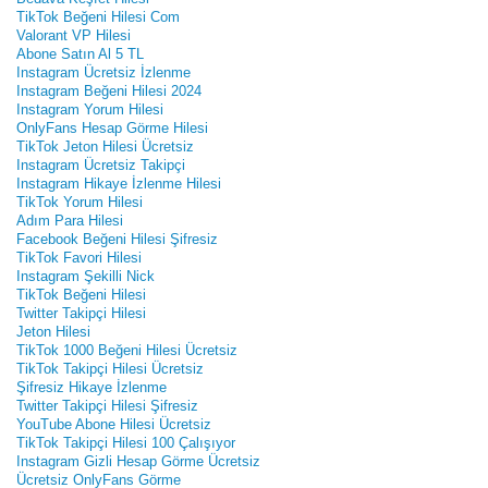
TikTok Beğeni Hilesi Com
Valorant VP Hilesi
Abone Satın Al 5 TL
Instagram Ücretsiz İzlenme
Instagram Beğeni Hilesi 2024
Instagram Yorum Hilesi
OnlyFans Hesap Görme Hilesi
TikTok Jeton Hilesi Ücretsiz
Instagram Ücretsiz Takipçi
Instagram Hikaye İzlenme Hilesi
TikTok Yorum Hilesi
Adım Para Hilesi
Facebook Beğeni Hilesi Şifresiz
TikTok Favori Hilesi
Instagram Şekilli Nick
TikTok Beğeni Hilesi
Twitter Takipçi Hilesi
Jeton Hilesi
TikTok 1000 Beğeni Hilesi Ücretsiz
TikTok Takipçi Hilesi Ücretsiz
Şifresiz Hikaye İzlenme
Twitter Takipçi Hilesi Şifresiz
YouTube Abone Hilesi Ücretsiz
TikTok Takipçi Hilesi 100 Çalışıyor
Instagram Gizli Hesap Görme Ücretsiz
Ücretsiz OnlyFans Görme