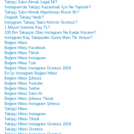
Takipçi Satın Almak Legal Mi?
Instagram’da Takipçi Kazanmak İçin Ne Yapmalı?
Takipçi Satın Almak Algoritmayı Bozar Mı?
Organik Takipçi Nedir?
Instagram Takipçi Nasıl Arttırılır Ücretsiz?
1 Milyon İzlenme Kaç TL?
100 Bin Takipçisi Olan Instagram Ne Kadar Kazanır?
Instagram Kaç Takipçiden Sonra Mavi Tik Veriyor?
Beğeni Hilesi
Beğeni Hilesi Facebook
Beğeni Hilesi Tiktok
Beğeni Hilesi Instagram
Beğeni Hilesi Türk
Beğeni Hilesi Instagram Ücretsiz 2024
En İyi Instagram Beğeni Hilesi
Beğeni Hilesi Şifresiz
Beğeni Hilesi Youtube
Beğeni Hilesi Twitter
Beğeni Hilesi Satın Al
Beğeni Hilesi Şifresiz Tiktok
Beğeni Hilesi Instagram Şifresiz
Takipçi Hilesi
Takipçi Hilesi Instagram
Takipçi Hilesi Tiktok
Takipçi Hilesi Instagram Ücretsiz 2024
Takipçi Hilesi Ücretsiz