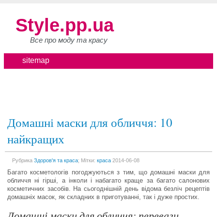
Style.pp.ua
Все про моду та красу
sitemap
Домашні маски для обличчя: 10
найкращих
Рубрика
Здоров'я та краса
; Мітки:
краса
2014-06-08
Багато косметологів погоджуються з тим, що домашні маски для
обличчя ні гірші, а інколи і набагато краще за багато салонових
косметичних засобів. На сьогоднішній день відома безліч рецептів
домашніх масок, як складних в приготуванні, так і дуже простих.
Домашні маски для обличчя: переваги