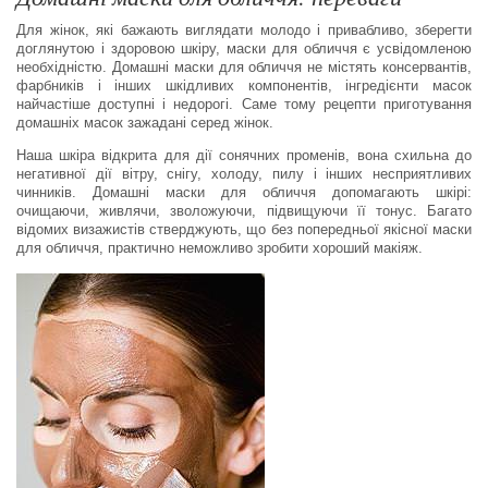
Для жінок, які бажають виглядати молодо і привабливо, зберегти
доглянутою і здоровою шкіру, маски для обличчя є усвідомленою
необхідністю. Домашні маски для обличчя не містять консервантів,
фарбників і інших шкідливих компонентів, інгредієнти масок
найчастіше доступні і недорогі. Саме тому рецепти приготування
домашніх масок зажадані серед жінок.
Наша шкіра відкрита для дії сонячних променів, вона схильна до
негативної дії вітру, снігу, холоду, пилу і інших несприятливих
чинників. Домашні маски для обличчя допомагають шкірі:
очищаючи, живлячи, зволожуючи, підвищуючи її тонус. Багато
відомих визажистів стверджують, що без попередньої якісної маски
для обличчя, практично неможливо зробити хороший макіяж.