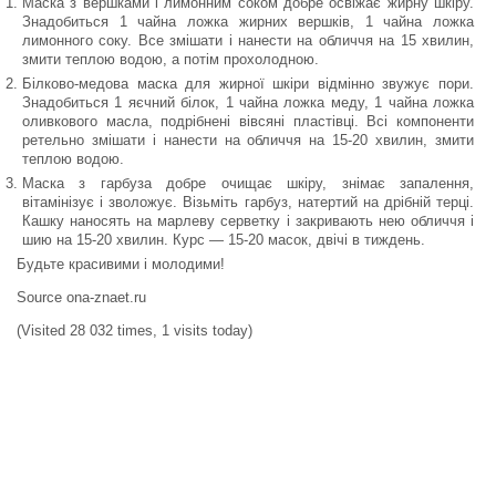
Маска з вершками і лимонним соком добре освіжає жирну шкіру.
Знадобиться 1 чайна ложка жирних вершків, 1 чайна ложка
лимонного соку. Все змішати і нанести на обличчя на 15 хвилин,
змити теплою водою, а потім прохолодною.
Білково-медова маска для жирної шкіри відмінно звужує пори.
Знадобиться 1 яєчний білок, 1 чайна ложка меду, 1 чайна ложка
оливкового масла, подрібнені вівсяні пластівці. Всі компоненти
ретельно змішати і нанести на обличчя на 15-20 хвилин, змити
теплою водою.
Маска з гарбуза добре очищає шкіру, знімає запалення,
вітамінізує і зволожує. Візьміть гарбуз, натертий на дрібній терці.
Кашку наносять на марлеву серветку і закривають нею обличчя і
шию на 15-20 хвилин. Курс — 15-20 масок, двічі в тиждень.
Будьте красивими і молодими!
Sоurcе оnа-znаеt.ru
(Visited 28 032 times, 1 visits today)