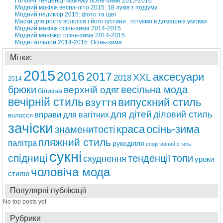
Головні тенденції макіяжу осені-зими 2015-2016
Модний макіяж весна-літо 2015: 18 луків з подіуму
Модний педикюр 2015: фото та ідеї
Маски для росту волосся і його густини : готуємо в домашніх умовах
Модний макіяж осінь-зима 2014-2015
Модний манікюр осінь-зима 2014-2015
Модні кольори 2014-2015: Осінь-зима
Мітки:
2015
2016
2017
аксесуари
ХХL
2018
2014
брюки
весільна мода
верхній одяг
білизна
вечірній стиль
випускний стиль
взуття
для дітей
діловий стиль
вправи
для вагітних
волосся
зачіски
краса
осінь-зима
знаменитості
пляжний стиль
палітра
рукоділля
спортивний стиль
сукні
спідниці
тенденції
топи
схуднення
уроки
чоловіча мода
стилю
Популярні публікації
No top posts yet
Рубрики