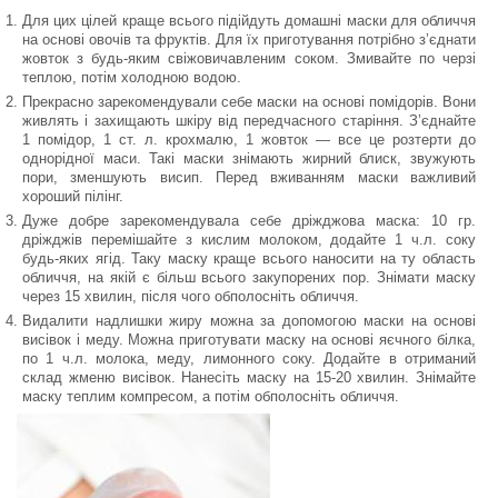
Для цих цілей краще всього підійдуть домашні маски для обличчя
на основі овочів та фруктів. Для їх приготування потрібно з’єднати
жовток з будь-яким свіжовичавленим соком. Змивайте по черзі
теплою, потім холодною водою.
Прекрасно зарекомендували себе маски на основі помідорів. Вони
живлять і захищають шкіру від передчасного старіння. З’єднайте
1 помідор, 1 ст. л. крохмалю, 1 жовток — все це розтерти до
однорідної маси. Такі маски знімають жирний блиск, звужують
пори, зменшують висип. Перед вживанням маски важливий
хороший пілінг.
Дуже добре зарекомендувала себе дріжджова маска: 10 гр.
дріжджів перемішайте з кислим молоком, додайте 1 ч.л. соку
будь-яких ягід. Таку маску краще всього наносити на ту область
обличчя, на якій є більш всього закупорених пор. Знімати маску
через 15 хвилин, після чого обполосніть обличчя.
Видалити надлишки жиру можна за допомогою маски на основі
висівок і меду. Можна приготувати маску на основі яєчного білка,
по 1 ч.л. молока, меду, лимонного соку. Додайте в отриманий
склад жменю висівок. Нанесіть маску на 15-20 хвилин. Знімайте
маску теплим компресом, а потім обполосніть обличчя.