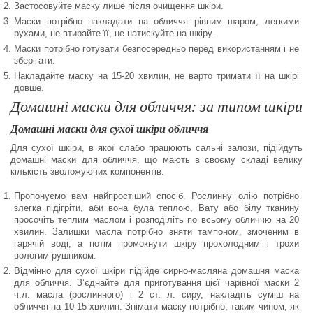
Застосовуйте маску лише після очищення шкіри.
Маски потрібно накладати на обличчя рівним шаром, легкими
рухами, не втирайте її, не натискуйте на шкіру.
Маски потрібно готувати безпосередньо перед використанням і не
зберігати.
Накладайте маску на 15-20 хвилин, не варто тримати її на шкірі
довше.
Домашні маски для обличчя: за типом шкіри
Домашні маски для сухої шкіри обличчя
Для сухої шкіри, в якої слабо працюють сальні залози, підійдуть
домашні маски для обличчя, що мають в своєму складі велику
кількість зволожуючих компонентів.
Пропонуємо вам найпростіший спосіб. Рослинну олію потрібно
злегка підігріти, аби вона була теплою, Вату або білу тканину
просочіть теплим маслом і розподіліть по всьому обличчю на 20
хвилин. Залишки масла потрібно зняти тампоном, змоченим в
гарячій воді, а потім промокнути шкіру прохолодним і трохи
вологим рушником.
Відмінно для сухої шкіри підійде сирно-масляна домашня маска
для обличчя. З’єднайте для приготування цієї чарівної маски 2
ч.л. масла (рослинного) і 2 ст. л. сиру, накладіть суміш на
обличчя на 10-15 хвилин. Знімати маску потрібно, таким чином, як