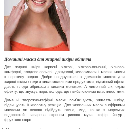
Домашні маски для жирної шкіри обличчя
Для жирної шкіри корисні білкові, білково-лимонні, білково-
камфорні, плодово-овочеві, дріжджові, кисломолочні маски, маски
з перекису водню. Добре поєднуються в домашніх масках для
жирної шкіри ягоди з кисломолочними продуктами, відмінний ефект
дають плоди абрикоси з кислим молоком. А лимонний сік, окрім
ефекту, що звужує пори, володіє ще і вибілюючими властивостями.
Домашні творожно-кефірні маски пом’якшують, живлять шкіру,
підвищують її кислотну реакцію. Для живильних масок з ефірними
маслами як основа підійдуть глина, мед, кашка з морських
водоростей, заварена окропом рисова мука, кефір, йогурт,
фруктове пюре.