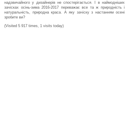
надзвичайного у дизайнерів не спостерігається. І в наймодніших
зачісках осінь-зима 2016-2017 переважає все та ж природність і
натуральність, природна краса. А яку зачіску з настанням осені
зробите ви?
(Visited 5 917 times, 1 visits today)