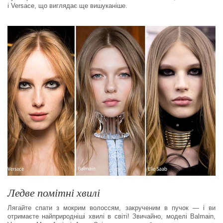
і Versace, що виглядає ще вишуканіше.
Ледве помітні хвилі
Лягайте спати з мокрим волоссям, закрученим в пучок — і ви
отримаєте найприродніші хвилі в світі! Звичайно, моделі Balmain,