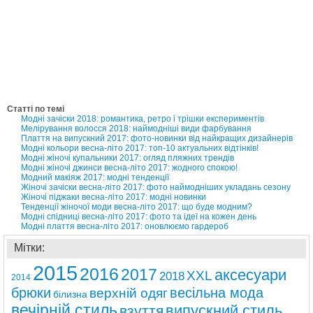
Статті по темі
Модні зачіски 2018: романтика, ретро і трішки експериментів
Мелірування волосся 2018: наймодніші види фарбування
Плаття на випускний 2017: фото-новинки від найкращих дизайнерів
Модні кольори весна-літо 2017: топ-10 актуальних відтінків!
Модні жіночі купальники 2017: огляд пляжних трендів
Модні жіночі джинси весна-літо 2017: жодного спокою!
Модний макіяж 2017: модні тенденції
Жіночі зачіски весна-літо 2017: фото наймодніших укладань сезону
Жіночі піджаки весна-літо 2017: модні новинки
Тенденції жіночої моди весна-літо 2017: що буде модним?
Модні спідниці весна-літо 2017: фото та ідеї на кожен день
Модні плаття весна-літо 2017: оновлюємо гардероб
Мітки:
2015
2016
2017
аксесуари
ХХL
2018
2014
брюки
весільна мода
верхній одяг
білизна
вечірній стиль
випускний стиль
взуття