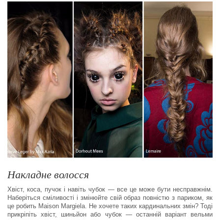
Накладне волосся
Хвіст, коса, пучок і навіть чубок — все це може бути несправжнім.
Наберіться сміливості і змінюйте свій образ повністю з париком, як
це робить Maison Margiela. Не хочете таких кардинальних змін? Тоді
прикріпіть хвіст, шиньйон або чубок — останній варіант вельми