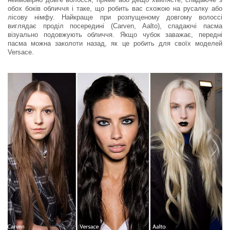
обох боків обличчя і таке, що робить вас схожою на русалку або
лісову німфу. Найкраще при розпущеному довгому волоссі
виглядає проділ посередині (Carven, Aalto), спадаючі пасма
візуально подовжують обличчя. Якщо чубок заважає, передні
пасма можна заколоти назад, як це робить для своїх моделей
Versace.