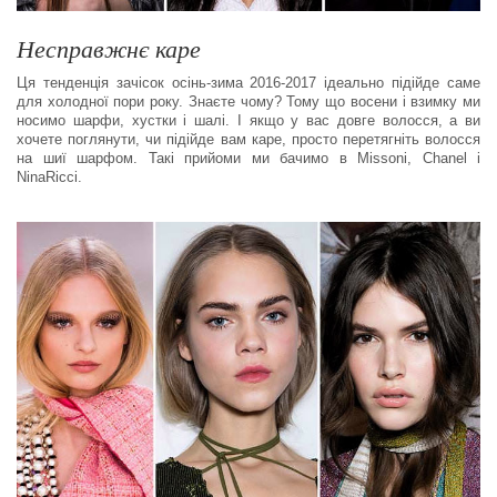
Несправжнє каре
Ця тенденція зачісок осінь-зима 2016-2017 ідеально підійде саме
для холодної пори року. Знаєте чому? Тому що восени і взимку ми
носимо шарфи, хустки і шалі. І якщо у вас довге волосся, а ви
хочете поглянути, чи підійде вам каре, просто перетягніть волосся
на шиї шарфом. Такі прийоми ми бачимо в Missoni, Chanel і
NinaRicci.