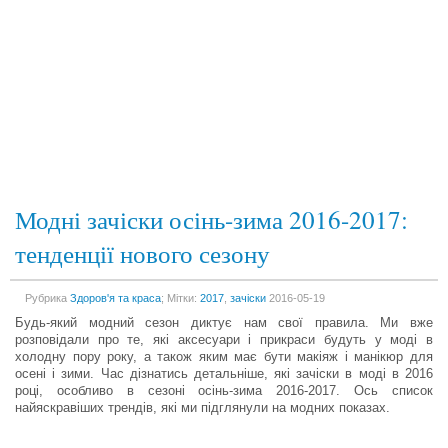
Модні зачіски осінь-зима 2016-2017:
тенденції нового сезону
Рубрика
Здоров'я та краса
; Мітки:
2017
,
зачіски
2016-05-19
Будь-який модний сезон диктує нам свої правила. Ми вже
розповідали про те, які аксесуари і прикраси будуть у моді в
холодну пору року, а також яким має бути макіяж і манікюр для
осені і зими. Час дізнатись детальніше, які зачіски в моді в 2016
році, особливо в сезоні осінь-зима 2016-2017. Ось список
найяскравіших трендів, які ми підглянули на модних показах.