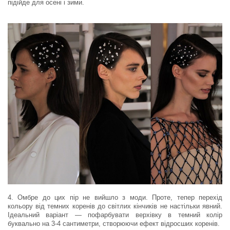
підійде для осені і зими.
4. Омбре до цих пір не вийшло з моди. Проте, тепер перехід
кольору від темних коренів до світлих кінчиків не настільки явний.
Ідеальний варіант — пофарбувати верхівку в темний колір
буквально на 3-4 сантиметри, створюючи ефект відросших коренів.