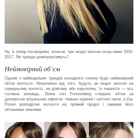
Ну, а тепер поговоримо, власне, про модні зачіски осінь-зима 2016-
2017. Які тренди домінуватимуть?
Неймовірний об’єм
Одним з наймодніших трендів холодного сезону буде неймовірний
об’єм волосся. Незалежно від того, будуть це модні зачіски на
середньому волоссі, на довгому або короткому, їх пишнота — ось
головна заповідь. Diane von Furstenberg створює об’єм за
допомогою візуальних ефектів: темних коренів і світлих пасм, а Zac
Posen розподіляє волосся на прямий проділ і завиває його
об’ємними хвилями.