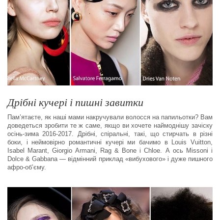
Дрібні кучері і пишні завитки
Пам’ятаєте, як наші мами накручували волосся на папильотки? Вам
доведеться зробити те ж саме, якщо ви хочете наймоднішу зачіску
осінь-зима 2016-2017. Дрібні, спіральні, такі, що стирчать в різні
боки, і неймовірно романтичні кучері ми бачимо в Louis Vuitton,
Isabel Marant, Giorgio Armani, Rag & Bone і Chloe. А ось Missoni і
Dolce & Gabbana — відмінний приклад «вибухового» і дуже пишного
афро-об’єму.