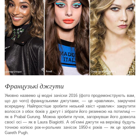
Французькі джгути
Умовно назвемо ці модні зачіски 2016 (фото продемонструють вам,
що до чого) французькими джгутами, — це «равлики», закручені
всередину. Найпростіше зробити низький хвіст «равлик»: закрутити
волосся з обох боків у джгут і зібрати його резинкою на потилиці —
як в Prabal Gurung. Можна зробити пучок, загорнувши його довкола
своєї осі — як в Laura Biagiotti. А об’ємні джгути на верхівці будуть
точною копією рок-н-рольних зачісок 1950-х років — як це зробив
Gareth Pugh.