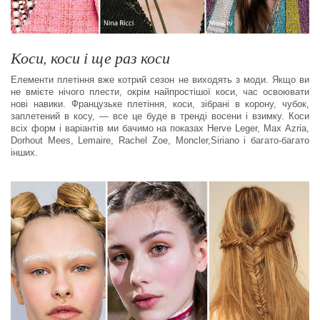
Коси, коси і ще раз коси
Елементи плетіння вже котрий сезон не виходять з моди. Якщо ви
не вмієте нічого плести, окрім найпростішої коси, час освоювати
нові навики. Французьке плетіння, коси, зібрані в корону, чубок,
заплетений в косу, — все це буде в тренді восени і взимку. Коси
всіх форм і варіантів ми бачимо на показах Herve Leger, Мах Azria,
Dorhout Mees, Lemaire, Rachel Zoe, Moncler,Siriano і багато-багато
інших.