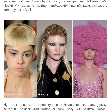
незвично обіграє Givenchy. А ось для вечірки на Halloween або
Новий Рік ідеально підійде «вибуховий» пишний парик яскравого
кольору, як в Ashish.
Ну що ж, ось ми і перерахували найголовніші, на нашу думку,
тенденції зачісок для холодної пори року. Як бачимо, чогось