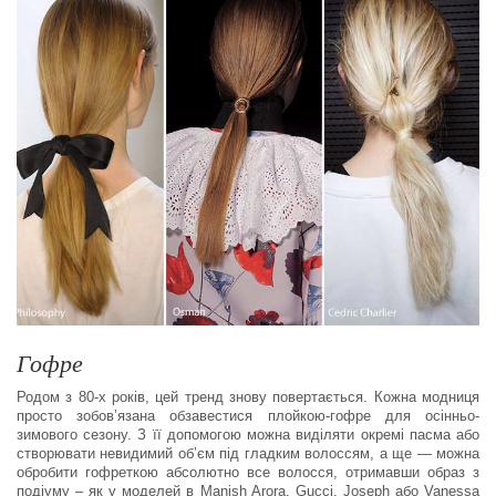
Гофре
Родом з 80-х років, цей тренд знову повертається. Кожна модниця
просто зобов’язана обзавестися плойкою-гофре для осінньо-
зимового сезону. З її допомогою можна виділяти окремі пасма або
створювати невидимий об’єм під гладким волоссям, а ще — можна
обробити гофреткою абсолютно все волосся, отримавши образ з
подіуму – як у моделей в Manish Arora, Gucci, Joseph або Vanessa