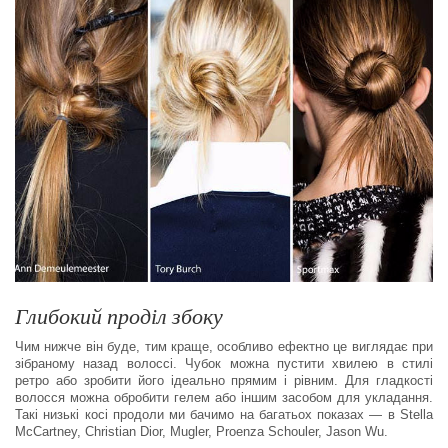
Глибокий проділ збоку
Чим нижче він буде, тим краще, особливо ефектно це виглядає при
зібраному назад волоссі. Чубок можна пустити хвилею в стилі
ретро або зробити його ідеально прямим і рівним. Для гладкості
волосся можна обробити гелем або іншим засобом для укладання.
Такі низькі косі продоли ми бачимо на багатьох показах — в Stella
McCartney, Christian Dior, Mugler, Proenza Schouler, Jason Wu.