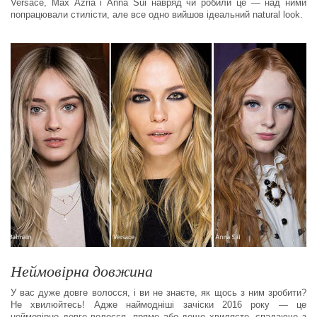
Versace, Мах Azria і Anna Sui навряд чи робили це — над ними
попрацювали стилісти, але все одно вийшов ідеальний natural look.
Неймовірна довжина
У вас дуже довге волосся, і ви не знаєте, як щось з ним зробити?
Не хвилюйтесь! Адже наймодніші зачіски 2016 року — це
неймовірно довге волосся, пряме або дещо хвилясте, спадаюче з