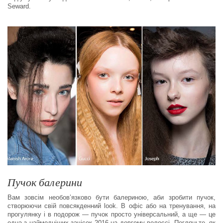
Seward.
Пучок балерини
Вам зовсім необов’язково бути балериною, аби зробити пучок,
створюючи свій повсякденний look. В офіс або на тренування, на
прогулянку і в подорож — пучок просто універсальний, а ще — це
одна з наймодніших зачісок 2016 на довгому волоссі. Погляньте, як