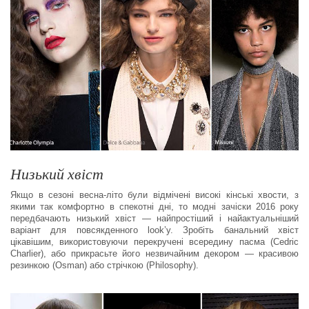
Низький хвіст
Якщо в сезоні весна-літо були відмічені високі кінські хвости, з
якими так комфортно в спекотні дні, то модні зачіски 2016 року
передбачають низький хвіст — найпростіший і найактуальніший
варіант для повсякденного look’у. Зробіть банальний хвіст
цікавішим, використовуючи перекручені всередину пасма (Cedric
Charlier), або прикрасьте його незвичайним декором — красивою
резинкою (Osman) або стрічкою (Philosophy).