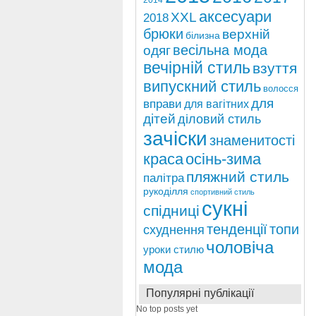
2014
аксесуари
ХХL
2018
брюки
верхній
білизна
весільна мода
одяг
вечірній стиль
взуття
випускний стиль
волосся
для
вправи
для вагітних
дітей
діловий стиль
зачіски
знаменитості
краса
осінь-зима
пляжний стиль
палітра
рукоділля
спортивний стиль
сукні
спідниці
тенденції
топи
схуднення
чоловіча
уроки стилю
мода
Популярні публікації
No top posts yet