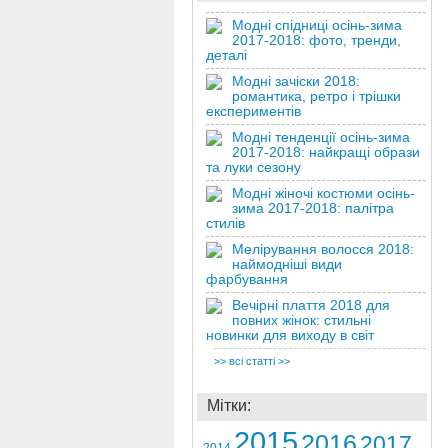
Модні спідниці осінь-зима
2017-2018: фото, тренди,
деталі
Модні зачіски 2018:
романтика, ретро і трішки
експериментів
Модні тенденції осінь-зима
2017-2018: найкращі образи
та луки сезону
Модні жіночі костюми осінь-
зима 2017-2018: палітра
стилів
Мелірування волосся 2018:
наймодніші види
фарбування
Вечірні плаття 2018 для
повних жінок: стильні
новинки для виходу в світ
>> всі статті >>
Мітки:
2015
2016
2017