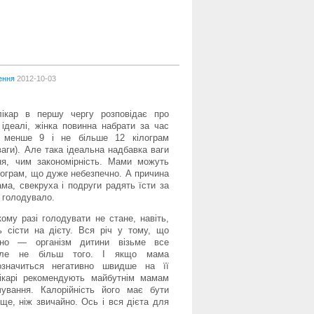
ення
2012-10-03
лікар в першу чергу розповідає про
ідеалі, жінка повинна набрати за час
 менше 9 і не більше 12 кілограм
ваги). Але така ідеальна надбавка ваги
, чим закономірність. Мами можуть
кілограм, що дуже небезпечно. А причина
а, свекруха і подруги радять їсти за
е голодувало.
ому разі голодувати не стане, навіть,
 сісти на дієту. Вся річ у тому, що
но — організм дитини візьме все
але не більш того. І якщо мама
означиться негативно швидше на її
лікарі рекомендують майбутнім мамам
чування. Калорійність його має бути
ще, ніж звичайно. Ось і вся дієта для