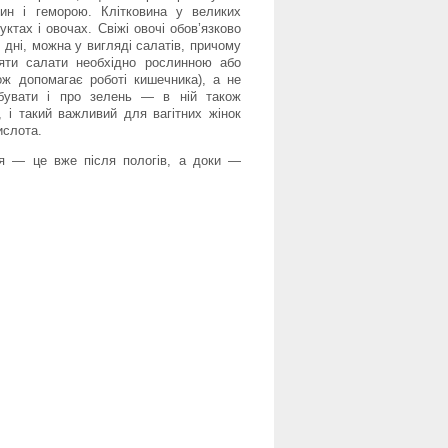
ин і геморою. Клітковина у великих
уктах і овочах. Свіжі овочі обов’язково
2 дні, можна у вигляді салатів, причому
яти салати необхідно рослинною або
ож допомагає роботі кишечника), а не
бувати і про зелень — в ній також
в, і такий важливий для вагітних жінок
ислота.
ня — це вже після пологів, а доки —