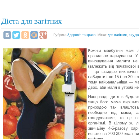
Дієта для вагітних
Рубрика
Здоров'я та краса
; Мітки:
для вагітних
,
схудн
Кожній майбутній мамі 
правильне харчування. У 
виношування маляти не
(залежить від початкової 
— це швидше виключення
набирати і по 15 і по 30 
тому найбанальніша — мам
двох, аби маля в утробі н
Насправді, дитя в будь-як
якщо його мама вирішить
природою так влаштова
необхідне від мами, 
голодуватиме, то це п
організмі. В цілому ж, 
звичайну 4-5-разову хар
всього на 200-300 ккал ви
вагітних.