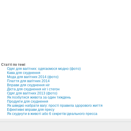
Статті по темі
Одяг для вагітних: одягаємося модно (фото)
Кава для схуднення
Мода для вагітних 2014 (фото)
Плаття для вагітних 2014
Вправи для схуднення ніг
Дієта для схуднення ніг і стегон
Одяг для вагітних 2013 (фото)
Як позбутися живота за один тиждень
Продукти для схуднення
Як швидко набрати вагу: прості правила здорового життя
Ефективні вправи для пресу
Як схуднути в животі або 6 секретів ідеального пресса