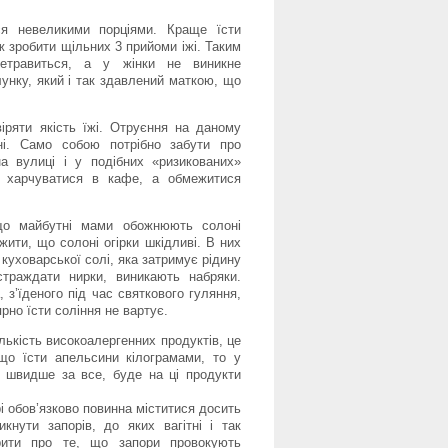
я невеликими порціями. Краще їсти
іж зробити щільних 3 прийоми іжі. Таким
травиться, а у жінки не виникне
унку, який і так здавлений маткою, що
іряти якість їжі. Отруєння на даному
ні. Само собою потрібно забути про
 на вулиці і у подібних «ризикованих»
е харчуватися в кафе, а обмежитися
що майбутні мами обожнюють солоні
ажити, що солоні огірки шкідливі. В них
 куховарської солі, яка затримує рідину
страждати нирки, виникають набряки.
, з’їденого під час святкового гуляння,
рно їсти соління не вартує.
ькість високоалергенних продуктів, це
кщо їсти апельсини кілограмами, то у
, швидше за все, буде на ці продукти
рі обов’язково повинна міститися досить
икнути запорів, до яких вагітні і так
рити про те, що запори провокують