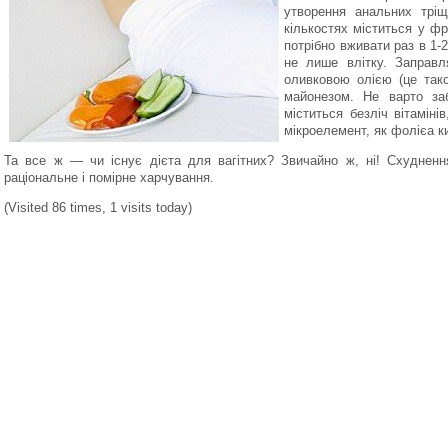
утворення анальних тріщ
кількостях міститься у фр
потрібно вживати раз в 1-
не лише влітку. Заправл
оливковою олією (це так
майонезом. Не варто за
міститься безліч вітаміні
мікроелемент, як фолієа к
Та все ж — чи існує дієта для вагітних? Звичайно ж, ні! Схуднен
раціональне і помірне харчування.
(Visited 86 times, 1 visits today)