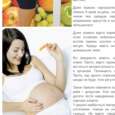
Дуже бажано харчуватис
помалу 6 разів за день, н
чином їжа швидше пере
неприємних відчуттів в шл
збільшилася.
Дуже уважно варто перев
етапі особливо небезпеч
всілякі пиріжкі, куплені
місцях. Краще навіть н
домашньою їжею.
Всі прекрасно знають, 
огірки. Проте, варто заув
міститься велика кількість
в організмі. Починають 
Проте, від одного огірочка
шкоди не буде. Але регуля
Також бажано обмежити кіл
риба і цитрусові. Але я
дитяти після народження
харчова алергія.
У раціоні майбутньої мате
клітковини. Інакше не ун
схильні. Не варто гово