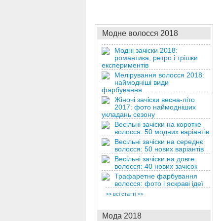
Модне волосся 2018
Модні зачіски 2018:
романтика, ретро і трішки
експериментів
Мелірування волосся 2018:
наймодніші види
фарбування
Жіночі зачіски весна-літо
2017: фото наймодніших
укладань сезону
Весільні зачіски на коротке
волосся: 50 модних варіантів
Весільні зачіски на середнє
волосся: 50 нових варіантів
Весільні зачіски на довге
волосся: 40 нових зачісок
Трафаретне фарбування
волосся: фото і яскраві ідеї
>> всі статті >>
Мода 2018